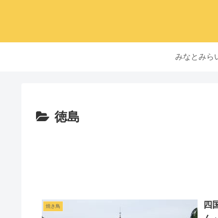
みなとみら
徳島
四
焼き鳥