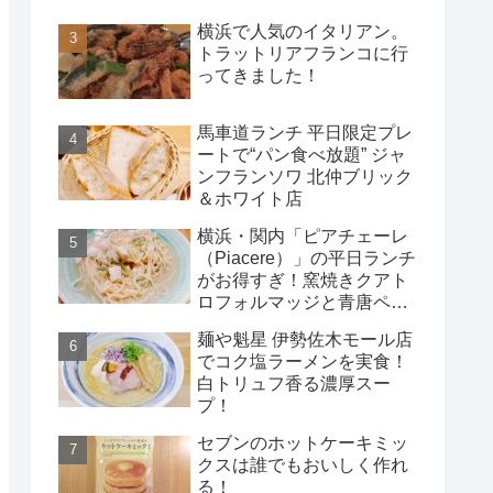
横浜で人気のイタリアン。
トラットリアフランコに行
ってきました！
馬車道ランチ 平日限定プレ
ートで“パン食べ放題” ジャ
ンフランソワ 北仲ブリック
＆ホワイト店
横浜・関内「ピアチェーレ
（Piacere）」の平日ランチ
がお得すぎ！窯焼きクアト
ロフォルマッジと青唐ペペ
ロンチーノ
麺や魁星 伊勢佐木モール店
でコク塩ラーメンを実食！
白トリュフ香る濃厚スー
プ！
セブンのホットケーキミッ
クスは誰でもおいしく作れ
る！