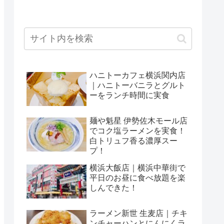
ハニトーカフェ横浜関内店
｜ハニトーバニラとグルト
ーをランチ時間に実食
麺や魁星 伊勢佐木モール店
でコク塩ラーメンを実食！
白トリュフ香る濃厚スー
プ！
横浜大飯店｜横浜中華街で
平日のお昼に食べ放題を楽
しんできた！
ラーメン新世 生麦店｜チキ
ンチャーハンとにんにくラ