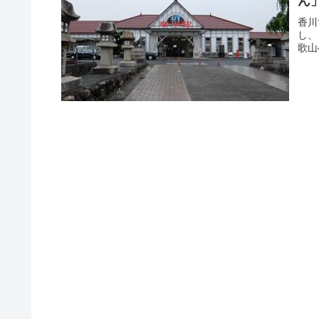
ん
香川
し、
歌山