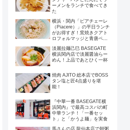
ーメンをランチで食べてき
た
横浜・関内「ピアチェーレ
（Piacere）」の平日ランチ
がお得すぎ！窯焼きクアト
ロフォルマッジと青唐ペペ
ロンチーノ
淡麗拉麺己巳 BASEGATE
横浜関内店で淡麗醤油らー
めん！上品であとひく一杯
焼肉 AJITO 総本店でBOSS
タン塩と匠4点盛りを堪
能！
『中華一番 BASEGATE横
浜関内』で最高コスパの町
中華ランチ！「一番セッ
ト」と「かうよ麺」を実食
馬さんの店 龍仙本店で朝粥