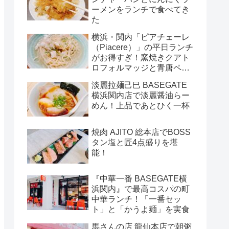
ーメンをランチで食べてき
た
横浜・関内「ピアチェーレ
（Piacere）」の平日ランチ
がお得すぎ！窯焼きクアト
ロフォルマッジと青唐ペペ
ロンチーノ
淡麗拉麺己巳 BASEGATE
横浜関内店で淡麗醤油らー
めん！上品であとひく一杯
焼肉 AJITO 総本店でBOSS
タン塩と匠4点盛りを堪
能！
『中華一番 BASEGATE横
浜関内』で最高コスパの町
中華ランチ！「一番セッ
ト」と「かうよ麺」を実食
馬さんの店 龍仙本店で朝粥