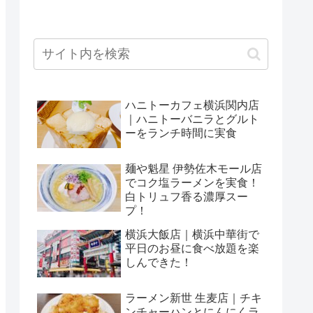
ハニトーカフェ横浜関内店
｜ハニトーバニラとグルト
ーをランチ時間に実食
麺や魁星 伊勢佐木モール店
でコク塩ラーメンを実食！
白トリュフ香る濃厚スー
プ！
横浜大飯店｜横浜中華街で
平日のお昼に食べ放題を楽
しんできた！
ラーメン新世 生麦店｜チキ
ンチャーハンとにんにくラ