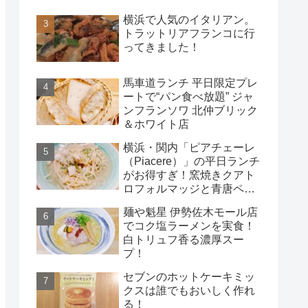
横浜で人気のイタリアン。
トラットリアフランコに行
ってきました！
馬車道ランチ 平日限定プレ
ートで“パン食べ放題” ジャ
ンフランソワ 北仲ブリック
＆ホワイト店
横浜・関内「ピアチェーレ
（Piacere）」の平日ランチ
がお得すぎ！窯焼きクアト
ロフォルマッジと青唐ペペ
ロンチーノ
麺や魁星 伊勢佐木モール店
でコク塩ラーメンを実食！
白トリュフ香る濃厚スー
プ！
セブンのホットケーキミッ
クスは誰でもおいしく作れ
る！