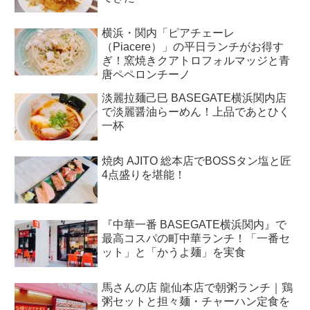
横浜・関内「ピアチェーレ
（Piacere）」の平日ランチがお得す
ぎ！窯焼きクアトロフォルマッジと青
唐ペペロンチーノ
淡麗拉麺己巳 BASEGATE横浜関内店
で淡麗醤油らーめん！上品であとひく
一杯
焼肉 AJITO 総本店でBOSSタン塩と匠
4点盛りを堪能！
『中華一番 BASEGATE横浜関内』で
最高コスパの町中華ランチ！「一番セ
ット」と「かうよ麺」を実食
馬さんの店 龍仙本店で朝粥ランチ｜鶏
粥セットと担々麺・チャーハン定食を