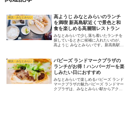
高ようじ みなとみらいのランチ
横浜・みなとみらい
を満喫 新高島駅近くで景色と和
食を楽しめる高層階レストラン
みなとみらいで少し落ち着いたランチを
探しているときに候補に入れたいのが、
高ようじ みなとみらいです。新高島駅か
ら歩いてすぐの立地にあり、京急 EXホテ
ル みなとみらい横浜の26階という開放感
のあるロケーションが魅力。横浜港側の
バビーズ ランドマークプラザの
横浜・みなとみらい
景色を眺めなが...
ランチがお得！ハンバーガーを楽
しみたい日におすすめ
みなとみらいで楽しめるバビーズ ランド
マークプラザの魅力バビーズ ランドマー
クプラザは、みなとみらい駅からアクセ
スしやすいランドマークプラザ1階にある
アメリカンカフェレストランです。ニュ
ーヨーク発のブランドらしく、店内の雰
囲気も料理の内容も...