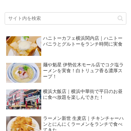
ハニトーカフェ横浜関内店｜ハニトー
バニラとグルトーをランチ時間に実食
麺や魁星 伊勢佐木モール店でコク塩ラ
ーメンを実食！白トリュフ香る濃厚ス
ープ！
横浜大飯店｜横浜中華街で平日のお昼
に食べ放題を楽しんできた！
ラーメン新世 生麦店｜チキンチャーハ
ンとにんにくラーメンをランチで食べ
てきた