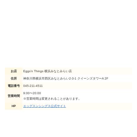
お店
Eggs’n Things 横浜みなとみらい店
住所
神奈川県横浜市西区みなとみらい2-3-1 クイーンズタワーA 2F
電話番号
045-211-4511
9:00〜20:00
営業時間
※営業時間は変更されることがあります。
HP
エッグスンシングス公式サイト