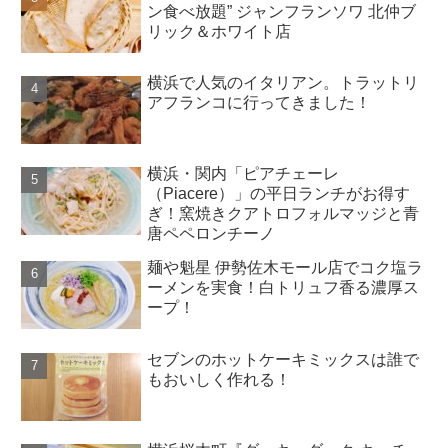
ン食べ放題” ジャンフランソワ 北仲ブ
リック＆ホワイト店
横浜で人気のイタリアン。トラットリ
アフランコに行ってきました！
横浜・関内「ピアチェーレ
（Piacere）」の平日ランチがお得す
ぎ！窯焼きクアトロフォルマッジと青
唐ペペロンチーノ
麺や魁星 伊勢佐木モール店でコク塩ラ
ーメンを実食！白トリュフ香る濃厚ス
ープ！
セブンのホットケーキミックスは誰で
もおいしく作れる！