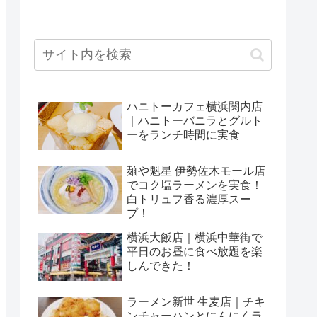
ハニトーカフェ横浜関内店
｜ハニトーバニラとグルト
ーをランチ時間に実食
麺や魁星 伊勢佐木モール店
でコク塩ラーメンを実食！
白トリュフ香る濃厚スー
プ！
横浜大飯店｜横浜中華街で
平日のお昼に食べ放題を楽
しんできた！
ラーメン新世 生麦店｜チキ
ンチャーハンとにんにくラ