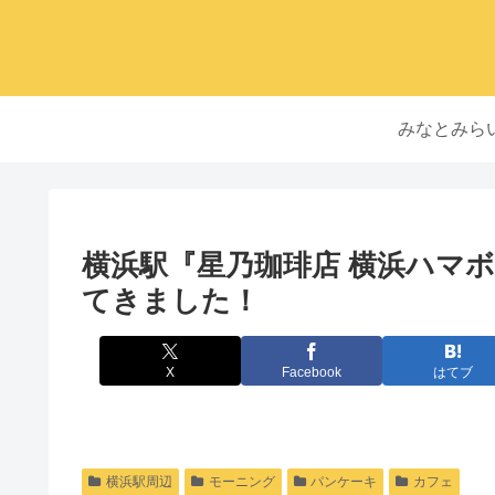
みなとみら
横浜駅『星乃珈琲店 横浜ハマ
てきました！
X
Facebook
はてブ
横浜駅周辺
モーニング
パンケーキ
カフェ