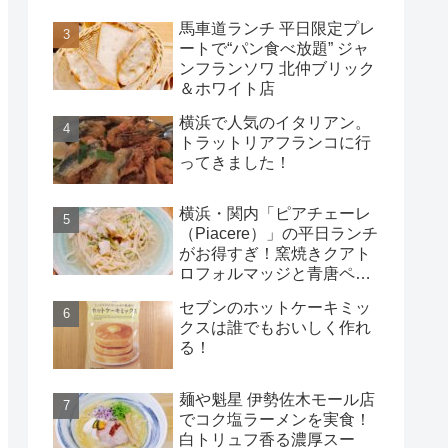
馬車道ランチ 平日限定プレ
ートで“パン食べ放題” ジャ
ンフランソワ 北仲ブリック
＆ホワイト店
横浜で人気のイタリアン。
トラットリアフランコに行
ってきました！
横浜・関内「ピアチェーレ
（Piacere）」の平日ランチ
がお得すぎ！窯焼きクアト
ロフォルマッジと青唐ペペ
ロンチーノ
セブンのホットケーキミッ
クスは誰でもおいしく作れ
る！
麺や魁星 伊勢佐木モール店
でコク塩ラーメンを実食！
白トリュフ香る濃厚スー