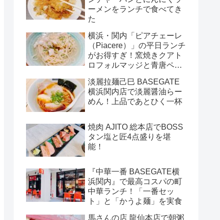
ーメンをランチで食べてき
た
横浜・関内「ピアチェーレ
（Piacere）」の平日ランチ
がお得すぎ！窯焼きクアト
ロフォルマッジと青唐ペペ
ロンチーノ
淡麗拉麺己巳 BASEGATE
横浜関内店で淡麗醤油らー
めん！上品であとひく一杯
焼肉 AJITO 総本店でBOSS
タン塩と匠4点盛りを堪
能！
『中華一番 BASEGATE横
浜関内』で最高コスパの町
中華ランチ！「一番セッ
ト」と「かうよ麺」を実食
馬さんの店 龍仙本店で朝粥