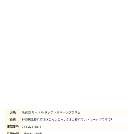
お店
果実園 リーベル 横浜ランドマークプラザ店
住所
神奈川県横浜市西区みなとみらい2-2-1 横浜ランドマークプラザ 5F
電話番号
045-225-8878
営業時間
7時半〜22時半