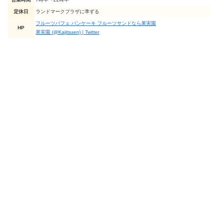
定休日
ランドマークプラザに準ずる
フルーツパフェ パンケーキ フルーツサンドなら果実園
HP
果実園 (@Kajitsuen) | Twitter