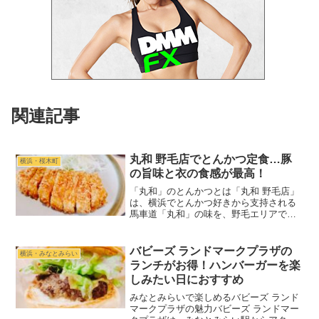
関連記事
丸和 野毛店でとんかつ定食…豚
横浜・桜木町
の旨味と衣の食感が最高！
「丸和」のとんかつとは「丸和 野毛店」
は、横浜でとんかつ好きから支持される
馬車道「丸和」の味を、野毛エリアでラ
ンチ限定で楽しめるお店です。（馬車道
の本店は2026年3月現在で休業していま
す。）ロースの厚みと肉の旨みがしっか
バビーズ ランドマークプラザの
横浜・みなとみらい
りしていながら、衣...
ランチがお得！ハンバーガーを楽
しみたい日におすすめ
みなとみらいで楽しめるバビーズ ランド
マークプラザの魅力バビーズ ランドマー