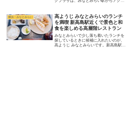
クプラザは、みなとみらい駅からアクセ
スしやすいランドマークプラザ1階にある
アメリカンカフェレストランです。ニュ
ーヨーク発のブランドらしく、店内の雰
高ようじ みなとみらいのランチ
横浜・みなとみらい
囲気も料理の内容も...
を満喫 新高島駅近くで景色と和
食を楽しめる高層階レストラン
みなとみらいで少し落ち着いたランチを
探しているときに候補に入れたいのが、
高ようじ みなとみらいです。新高島駅か
ら歩いてすぐの立地にあり、京急 EXホテ
ル みなとみらい横浜の26階という開放感
のあるロケーションが魅力。横浜港側の
景色を眺めなが...