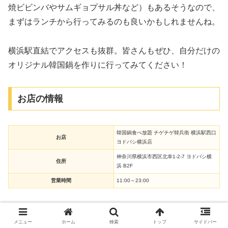
焼ビビンバやサムギョプサル丼など）もあるそうなので、
まずはランチから行ってみるのも良いかもしれませんね。
横浜駅直結でアクセスも抜群。皆さんもぜひ、自分だけの
オリジナル韓国鍋を作りに行ってみてください！
お店の情報
韓国鍋食べ放題 チゲチゲ韓兵衛 横浜駅西口
お店
ヨドバシ横浜店
神奈川県横浜市西区北幸1-2-7 ヨドバシ横
住所
浜 B2F
営業時間
11:00～23:00
メニュー
ホーム
検索
トップ
サイドバー