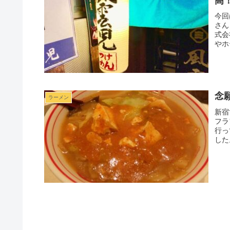
高
今回
さん
式会
やホ
念
ラーメン
新宿
フラ
行っ
した