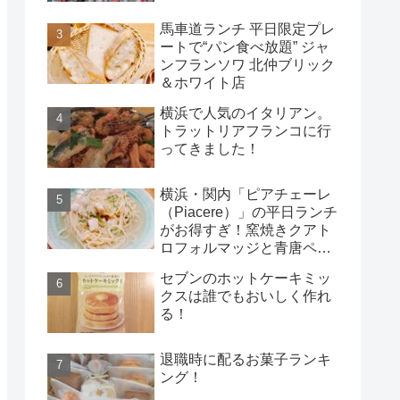
馬車道ランチ 平日限定プレ
ートで“パン食べ放題” ジャ
ンフランソワ 北仲ブリック
＆ホワイト店
横浜で人気のイタリアン。
トラットリアフランコに行
ってきました！
横浜・関内「ピアチェーレ
（Piacere）」の平日ランチ
がお得すぎ！窯焼きクアト
ロフォルマッジと青唐ペペ
ロンチーノ
セブンのホットケーキミッ
クスは誰でもおいしく作れ
る！
退職時に配るお菓子ランキ
ング！