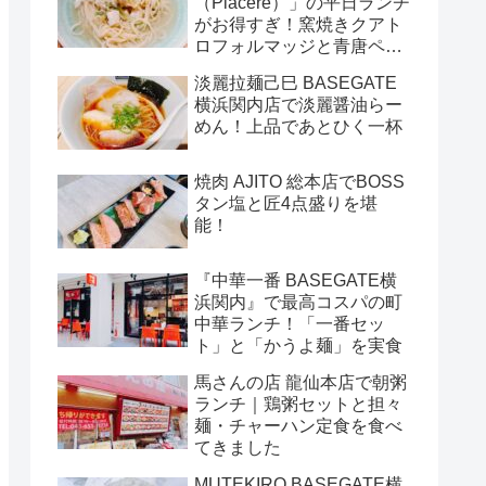
（Piacere）」の平日ランチ
がお得すぎ！窯焼きクアト
ロフォルマッジと青唐ペペ
ロンチーノ
淡麗拉麺己巳 BASEGATE
横浜関内店で淡麗醤油らー
めん！上品であとひく一杯
焼肉 AJITO 総本店でBOSS
タン塩と匠4点盛りを堪
能！
『中華一番 BASEGATE横
浜関内』で最高コスパの町
中華ランチ！「一番セッ
ト」と「かうよ麺」を実食
馬さんの店 龍仙本店で朝粥
ランチ｜鶏粥セットと担々
麺・チャーハン定食を食べ
てきました
MUTEKIRO BASEGATE横