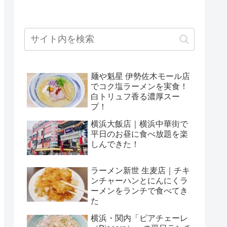
麺や魁星 伊勢佐木モール店
でコク塩ラーメンを実食！
白トリュフ香る濃厚スー
プ！
横浜大飯店｜横浜中華街で
平日のお昼に食べ放題を楽
しんできた！
ラーメン新世 生麦店｜チキ
ンチャーハンとにんにくラ
ーメンをランチで食べてき
た
横浜・関内「ピアチェーレ