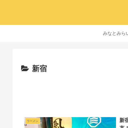
みなとみら
新宿
新
ラーメン