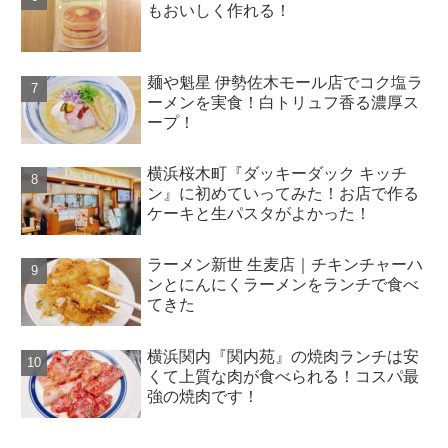
もおいしく作れる！
麺や魁星 伊勢佐木モール店でコク塩ラ
ーメンを実食！白トリュフ香る濃厚ス
ープ！
横浜桜木町『ダッキーダック キッチ
ン』に初めていってみた！お店で作る
ケーキと生パスタがよかった！
ラーメン新世 生麦店｜チキンチャーハ
ンとにんにくラーメンをランチで食べ
てきた
横浜関内『関内苑』の焼肉ランチは安
くて上質な肉が食べられる！コスパ最
強の焼肉です！