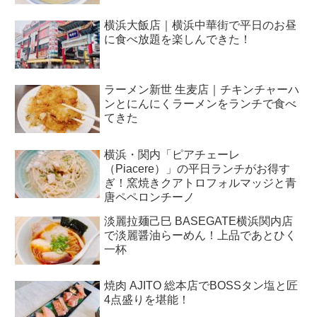
横浜大飯店｜横浜中華街で平日のお昼
に食べ放題を楽しんできた！
ラーメン新世 生麦店｜チキンチャーハ
ンとにんにくラーメンをランチで食べ
てきた
横浜・関内「ピアチェーレ
（Piacere）」の平日ランチがお得す
ぎ！窯焼きクアトロフォルマッジと青
唐ペペロンチーノ
淡麗拉麺己巳 BASEGATE横浜関内店
で淡麗醤油らーめん！上品であとひく
一杯
焼肉 AJITO 総本店でBOSSタン塩と匠
4点盛りを堪能！