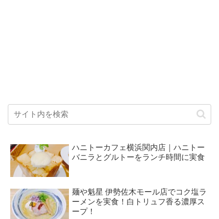
ハニトーカフェ横浜関内店｜ハニトー
バニラとグルトーをランチ時間に実食
麺や魁星 伊勢佐木モール店でコク塩ラ
ーメンを実食！白トリュフ香る濃厚ス
ープ！