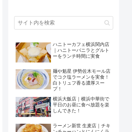
ハニトーカフェ横浜関内店
｜ハニトーバニラとグルト
ーをランチ時間に実食
麺や魁星 伊勢佐木モール店
でコク塩ラーメンを実食！
白トリュフ香る濃厚スー
プ！
横浜大飯店｜横浜中華街で
平日のお昼に食べ放題を楽
しんできた！
ラーメン新世 生麦店｜チキ
ンチャーハンとにんにくラ