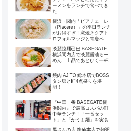
ーメンをランチで食べてき
た
横浜・関内「ピアチェーレ
（Piacere）」の平日ランチ
がお得すぎ！窯焼きクアト
ロフォルマッジと青唐ペペ
ロンチーノ
淡麗拉麺己巳 BASEGATE
横浜関内店で淡麗醤油らー
めん！上品であとひく一杯
焼肉 AJITO 総本店でBOSS
タン塩と匠4点盛りを堪
能！
『中華一番 BASEGATE横
浜関内』で最高コスパの町
中華ランチ！「一番セッ
ト」と「かうよ麺」を実食
馬さんの店 龍仙本店で朝粥