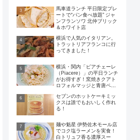
馬車道ランチ 平日限定プレ
ートで“パン食べ放題” ジャ
ンフランソワ 北仲ブリック
＆ホワイト店
横浜で人気のイタリアン。
トラットリアフランコに行
ってきました！
横浜・関内「ピアチェーレ
（Piacere）」の平日ランチ
がお得すぎ！窯焼きクアト
ロフォルマッジと青唐ペペ
ロンチーノ
セブンのホットケーキミッ
クスは誰でもおいしく作れ
る！
麺や魁星 伊勢佐木モール店
でコク塩ラーメンを実食！
白トリュフ香る濃厚スー