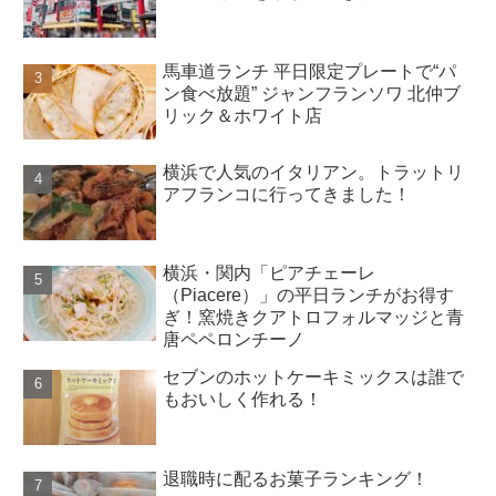
馬車道ランチ 平日限定プレートで“パ
ン食べ放題” ジャンフランソワ 北仲ブ
リック＆ホワイト店
横浜で人気のイタリアン。トラットリ
アフランコに行ってきました！
横浜・関内「ピアチェーレ
（Piacere）」の平日ランチがお得す
ぎ！窯焼きクアトロフォルマッジと青
唐ペペロンチーノ
セブンのホットケーキミックスは誰で
もおいしく作れる！
退職時に配るお菓子ランキング！