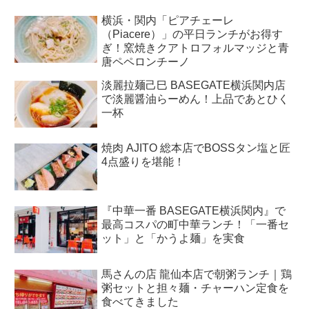
横浜・関内「ピアチェーレ
（Piacere）」の平日ランチがお得す
ぎ！窯焼きクアトロフォルマッジと青
唐ペペロンチーノ
淡麗拉麺己巳 BASEGATE横浜関内店
で淡麗醤油らーめん！上品であとひく
一杯
焼肉 AJITO 総本店でBOSSタン塩と匠
4点盛りを堪能！
『中華一番 BASEGATE横浜関内』で
最高コスパの町中華ランチ！「一番セ
ット」と「かうよ麺」を実食
馬さんの店 龍仙本店で朝粥ランチ｜鶏
粥セットと担々麺・チャーハン定食を
食べてきました