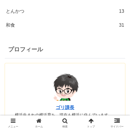
とんかつ
13
和食
31
プロフィール
ゴリ課長
横浜生まれの横浜育ち、現在も横浜に住んでいます。
みなとみらい、桜木町、横浜駅周辺、中華街を中心に
食べ歩くのが好きです。
メニュー
ホーム
検索
トップ
サイドバー