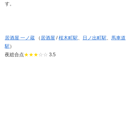
す。
居酒屋 一ノ蔵
（
居酒屋
/
桜木町駅
、
日ノ出町駅
、
馬車道
駅
）
夜総合点
★★★
☆☆
3.5