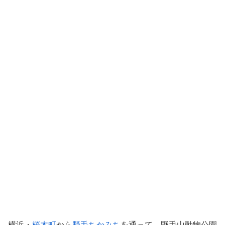
横浜・
桜木町
から
野毛ちかみち
を通って、野毛山動物公園