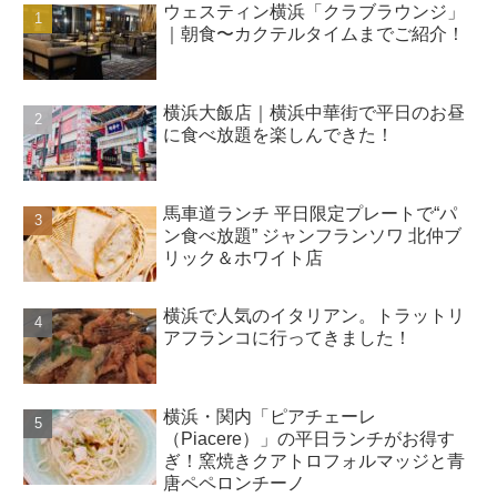
ウェスティン横浜「クラブラウンジ」
｜朝食〜カクテルタイムまでご紹介！
横浜大飯店｜横浜中華街で平日のお昼
に食べ放題を楽しんできた！
馬車道ランチ 平日限定プレートで“パ
ン食べ放題” ジャンフランソワ 北仲ブ
リック＆ホワイト店
横浜で人気のイタリアン。トラットリ
アフランコに行ってきました！
横浜・関内「ピアチェーレ
（Piacere）」の平日ランチがお得す
ぎ！窯焼きクアトロフォルマッジと青
唐ペペロンチーノ