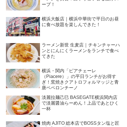
ープ！
横浜大飯店｜横浜中華街で平日のお昼
に食べ放題を楽しんできた！
ラーメン新世 生麦店｜チキンチャーハ
ンとにんにくラーメンをランチで食べ
てきた
横浜・関内「ピアチェーレ
（Piacere）」の平日ランチがお得す
ぎ！窯焼きクアトロフォルマッジと青
唐ペペロンチーノ
淡麗拉麺己巳 BASEGATE横浜関内店
で淡麗醤油らーめん！上品であとひく
一杯
焼肉 AJITO 総本店でBOSSタン塩と匠