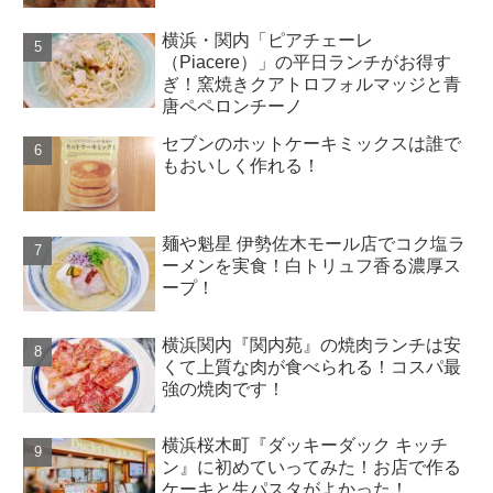
横浜・関内「ピアチェーレ
（Piacere）」の平日ランチがお得す
ぎ！窯焼きクアトロフォルマッジと青
唐ペペロンチーノ
セブンのホットケーキミックスは誰で
もおいしく作れる！
麺や魁星 伊勢佐木モール店でコク塩ラ
ーメンを実食！白トリュフ香る濃厚ス
ープ！
横浜関内『関内苑』の焼肉ランチは安
くて上質な肉が食べられる！コスパ最
強の焼肉です！
横浜桜木町『ダッキーダック キッチ
ン』に初めていってみた！お店で作る
ケーキと生パスタがよかった！