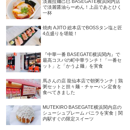
淡麗拉麺己巳 BASEGATE横浜関内店
で淡麗醤油らーめん！上品であとひく
一杯
焼肉 AJITO 総本店でBOSSタン塩と匠
4点盛りを堪能！
『中華一番 BASEGATE横浜関内』で
最高コスパの町中華ランチ！「一番セ
ット」と「かうよ麺」を実食
馬さんの店 龍仙本店で朝粥ランチ｜鶏
粥セットと担々麺・チャーハン定食を
食べてきました
MUTEKIRO BASEGATE横浜関内店の
シューシュプレーム バニラを実食｜関
内駅すぐの限定スイーツ