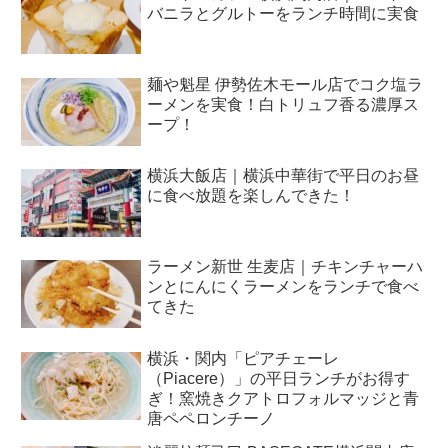
バニラとグルトーをランチ時間に実食
麺や魁星 伊勢佐木モール店でコク塩ラ
ーメンを実食！白トリュフ香る濃厚ス
ープ！
横浜大飯店｜横浜中華街で平日のお昼
に食べ放題を楽しんできた！
ラーメン新世 生麦店｜チキンチャーハ
ンとにんにくラーメンをランチで食べ
てきた
横浜・関内「ピアチェーレ
（Piacere）」の平日ランチがお得す
ぎ！窯焼きクアトロフォルマッジと青
唐ペペロンチーノ