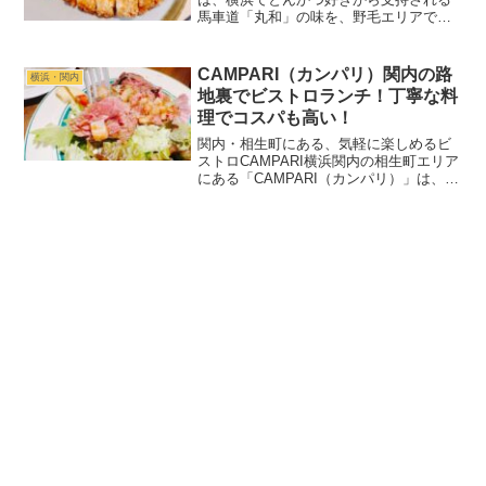
馬車道「丸和」の味を、野毛エリアでラ
ンチ限定で楽しめるお店です。（馬車道
の本店は2026年3月現在で休業していま
す。）ロースの厚みと肉の旨みがしっか
CAMPARI（カンパリ）関内の路
横浜・関内
りしていながら、衣...
地裏でビストロランチ！丁寧な料
理でコスパも高い！
関内・相生町にある、気軽に楽しめるビ
ストロCAMPARI横浜関内の相生町エリア
にある「CAMPARI（カンパリ）」は、関
内駅・日本大通り駅・馬車道駅から歩い
て行きやすい場所にあるビストロです。
お店は大通り沿いというより、少し落ち
着いた通りに...