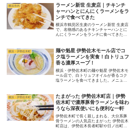
「淡麗拉麺 己巳」の店舗で、鴨、鶏、豚
ラーメン新世 生麦店｜チキンチ
横浜市内
の旨みを重ね...
ャーハンとにんにくラーメンをラ
ンチで食べてきた
横浜市鶴見区生麦のラーメン新世 生麦店
で、名物感のあるチキンチャーハンとに
んにくラーメンをランチに食べてきた実
食レビューです。
麺や魁星 伊勢佐木モール店でコ
横浜・伊勢佐木町
ク塩ラーメンを実食！白トリュフ
香る濃厚スープ！
横浜・伊勢佐木町の麺や魁星 伊勢佐木モ
ール店で、白トリュフオイルが香るコク
塩ラーメンを食べてきました。メニュー
やスープ、自家製麺の感想を紹介しま
す。
たまがった 伊勢佐木町店｜伊勢
横浜・伊勢佐木町
佐木町で濃厚豚骨ラーメンを味わ
うなら深夜使いにも便利な一軒
伊勢佐木町で長く親しまれる、大分系豚
骨ラーメンの人気店たまがった 伊勢佐木
町店は、伊勢佐木長者町駅や日ノ出町駅
から歩いて立ち寄りやすい場所にある豚
骨ラーメン店です。濃厚でまろやかな豚