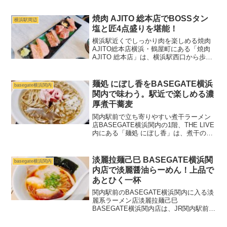
処一番」の流れをくむお店。昔ながら
の“早くて、うまくて、ボリュームたっぷ
焼肉 AJITO 総本店でBOSSタン
横浜駅周辺
り”な魅力を...
塩と匠4点盛りを堪能！
横浜駅近くでしっかり肉を楽しめる焼肉
AJITO総本店横浜・鶴屋町にある「焼肉
AJITO 総本店」は、横浜駅西口から歩い
て行ける焼肉店です。店名に「総本店」
とある通り、BOSSと呼ばれるお店のこ
だわりが前面に出たお店で、焼肉だけで
麺処 にぼし香をBASEGATE横浜
basegate横浜関内
なく、タレ...
関内で味わう。駅近で楽しめる濃
厚煮干蕎麦
関内駅前で立ち寄りやすい煮干ラーメン
店BASEGATE横浜関内の1階、THE LIVE
内にある「麺処 にぼし香」は、煮干のう
まみを前面に出した一杯を楽しめるお店
です。ブランド全体として濃厚煮干ラー
メンを看板にしており、こちらの店舗で
淡麗拉麺己巳 BASEGATE横浜関
basegate横浜関内
も煮干蕎...
内店で淡麗醤油らーめん！上品で
あとひく一杯
関内駅前のBASEGATE横浜関内に入る淡
麗系ラーメン店淡麗拉麺己巳
BASEGATE横浜関内店は、JR関内駅前の
複合施設「BASEGATE横浜関内」にある
ラーメン店です。野毛本店で知られる