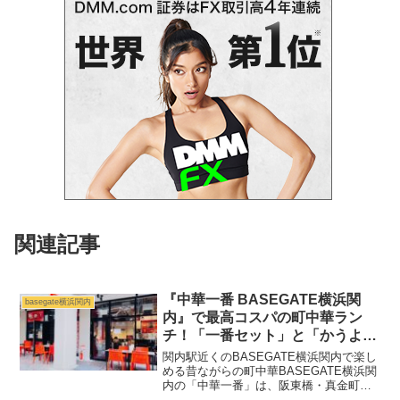
関連記事
『中華一番 BASEGATE横浜関
basegate横浜関内
内』で最高コスパの町中華ラン
チ！「一番セット」と「かうよ
麺」を実食
関内駅近くのBASEGATE横浜関内で楽し
める昔ながらの町中華BASEGATE横浜関
内の「中華一番」は、阪東橋・真金町で
長く親しまれてきた老舗町中華「お食事