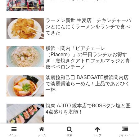
ラーメン新世 生麦店｜チキンチャーハ
ンとにんにくラーメンをランチで食べ
てきた
横浜・関内「ピアチェーレ
（Piacere）」の平日ランチがお得す
ぎ！窯焼きクアトロフォルマッジと青
唐ペペロンチーノ
淡麗拉麺己巳 BASEGATE横浜関内店
で淡麗醤油らーめん！上品であとひく
一杯
焼肉 AJITO 総本店でBOSSタン塩と匠
4点盛りを堪能！
『中華一番 BASEGATE横浜関内』で
メニュー
ホーム
検索
トップ
サイドバー