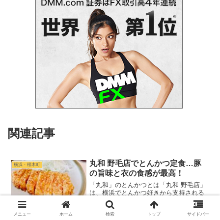
関連記事
丸和 野毛店でとんかつ定食…豚
横浜・桜木町
の旨味と衣の食感が最高！
「丸和」のとんかつとは「丸和 野毛店」
は、横浜でとんかつ好きから支持される
馬車道「丸和」の味を、野毛エリアでラ
ンチ限定で楽しめるお店です。（馬車道
メニュー
ホーム
検索
トップ
サイドバー
の本店は2026年3月現在で休業していま