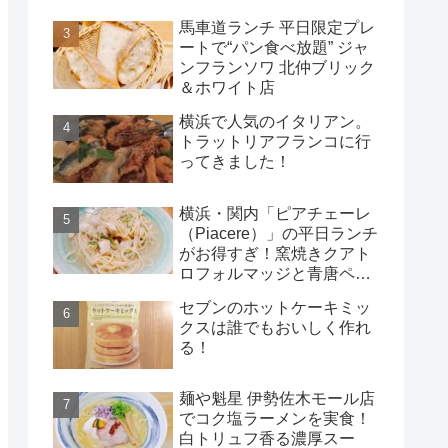
馬車道ランチ 平日限定プレ
ートで“パン食べ放題” ジャ
ンフランソワ 北仲ブリック
＆ホワイト店
横浜で人気のイタリアン。
トラットリアフランコに行
ってきました！
横浜・関内「ピアチェーレ
（Piacere）」の平日ランチ
がお得すぎ！窯焼きクアト
ロフォルマッジと青唐ペペ
ロンチーノ
セブンのホットケーキミッ
クスは誰でもおいしく作れ
る！
麺や魁星 伊勢佐木モール店
でコク塩ラーメンを実食！
白トリュフ香る濃厚スー