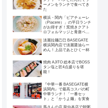
ーメンをランチで食べてき
た
横浜・関内「ピアチェーレ
（Piacere）」の平日ランチ
がお得すぎ！窯焼きクアト
ロフォルマッジと青唐ペペ
ロンチーノ
淡麗拉麺己巳 BASEGATE
横浜関内店で淡麗醤油らー
めん！上品であとひく一杯
焼肉 AJITO 総本店でBOSS
タン塩と匠4点盛りを堪
能！
『中華一番 BASEGATE横
浜関内』で最高コスパの町
中華ランチ！「一番セッ
ト」と「かうよ麺」を実食
馬さんの店 龍仙本店で朝粥