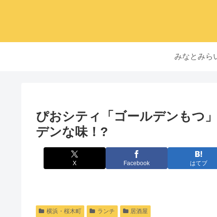
みなとみら
ぴおシティ「ゴールデンもつ
デンな味！?
X
Facebook
はてブ
横浜・桜木町
ランチ
居酒屋