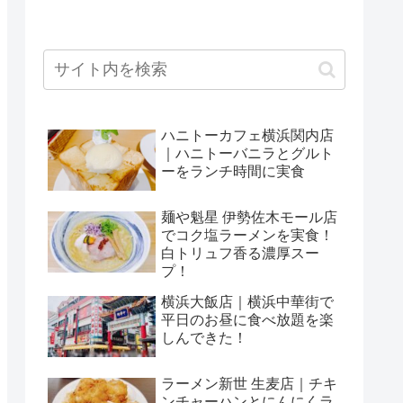
ハニトーカフェ横浜関内店
｜ハニトーバニラとグルト
ーをランチ時間に実食
麺や魁星 伊勢佐木モール店
でコク塩ラーメンを実食！
白トリュフ香る濃厚スー
プ！
横浜大飯店｜横浜中華街で
平日のお昼に食べ放題を楽
しんできた！
ラーメン新世 生麦店｜チキ
ンチャーハンとにんにくラ