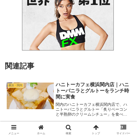
関連記事
ハニトーカフェ横浜関内店｜ハニ
横浜・関内
トーバニラとグルトーをランチ時
間に実食
関内のハニトーカフェ横浜関内店で、ハ
ニトーバニラとグルトー「炙りベーコン
と半熟卵のクリームシチュー」を食べて
きました。ランチメニューを頼まず、甘
いハニトーと食事系トーストを楽しんだ
実食レビューです。
メニュー
ホーム
検索
トップ
サイドバー