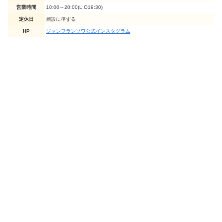
営業時間
10:00～20:00(L.O19:30)
定休日
施設に準ずる
HP
ジャンフランソワ公式インスタグラム