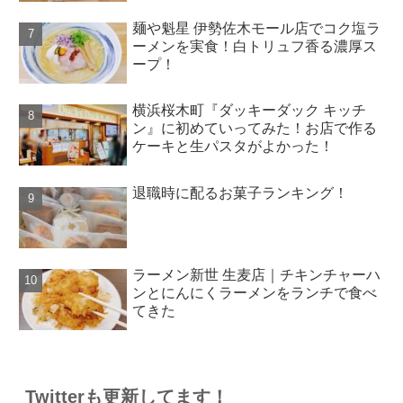
麺や魁星 伊勢佐木モール店でコク塩ラ
ーメンを実食！白トリュフ香る濃厚ス
ープ！
横浜桜木町『ダッキーダック キッチ
ン』に初めていってみた！お店で作る
ケーキと生パスタがよかった！
退職時に配るお菓子ランキング！
ラーメン新世 生麦店｜チキンチャーハ
ンとにんにくラーメンをランチで食べ
てきた
Twitterも更新してます！