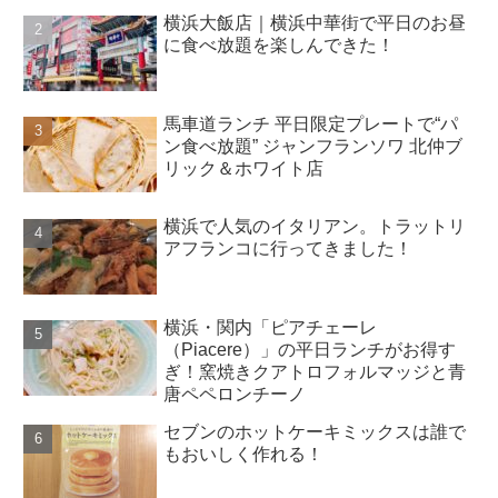
横浜大飯店｜横浜中華街で平日のお昼
に食べ放題を楽しんできた！
馬車道ランチ 平日限定プレートで“パ
ン食べ放題” ジャンフランソワ 北仲ブ
リック＆ホワイト店
横浜で人気のイタリアン。トラットリ
アフランコに行ってきました！
横浜・関内「ピアチェーレ
（Piacere）」の平日ランチがお得す
ぎ！窯焼きクアトロフォルマッジと青
唐ペペロンチーノ
セブンのホットケーキミックスは誰で
もおいしく作れる！