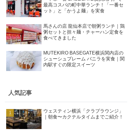
最高コスパの町中華ランチ！「一番セ
ット」と「かうよ麺」を実食
馬さんの店 龍仙本店で朝粥ランチ｜鶏
粥セットと担々麺・チャーハン定食を
食べてきました
MUTEKIRO BASEGATE横浜関内店の
シューシュプレーム バニラを実食｜関
内駅すぐの限定スイーツ
人気記事
ウェスティン横浜「クラブラウンジ」
｜朝食〜カクテルタイムまでご紹介！