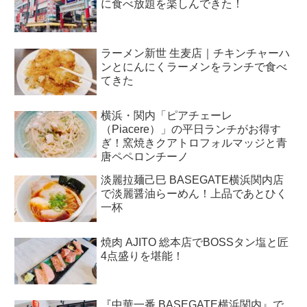
に食べ放題を楽しんできた！
ラーメン新世 生麦店｜チキンチャーハ
ンとにんにくラーメンをランチで食べ
てきた
横浜・関内「ピアチェーレ
（Piacere）」の平日ランチがお得す
ぎ！窯焼きクアトロフォルマッジと青
唐ペペロンチーノ
淡麗拉麺己巳 BASEGATE横浜関内店
で淡麗醤油らーめん！上品であとひく
一杯
焼肉 AJITO 総本店でBOSSタン塩と匠
4点盛りを堪能！
『中華一番 BASEGATE横浜関内』で