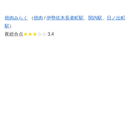
焼肉みらく
（
焼肉
/
伊勢佐木長者町駅
、
関内駅
、
日ノ出町
駅
）
夜総合点
★★★
☆☆
3.4