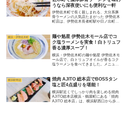
うなら深夜使いにも便利な一軒
伊勢佐木町で長く親しまれる、大分系豚
骨ラーメンの人気店たまがった 伊勢佐木
町店は、伊勢佐木長者町駅や日ノ出町駅
から歩いて立ち寄りやすい場所にある豚
骨ラーメン店です。濃厚でまろやかな豚
骨スープに極細麺を合わせた一杯が看板
麺や魁星 伊勢佐木モール店でコ
横浜・伊勢佐木町
で、替玉を前提に楽しむ...
ク塩ラーメンを実食！白トリュフ
香る濃厚スープ！
横浜・伊勢佐木町の麺や魁星 伊勢佐木モ
ール店で、白トリュフオイルが香るコク
塩ラーメンを食べてきました。メニュー
やスープ、自家製麺の感想を紹介しま
す。
焼肉 AJITO 総本店でBOSSタン
横浜駅周辺
塩と匠4点盛りを堪能！
横浜駅近くでしっかり肉を楽しめる焼肉
AJITO総本店横浜・鶴屋町にある「焼肉
AJITO 総本店」は、横浜駅西口から歩い
て行ける焼肉店です。店名に「総本店」
とある通り、BOSSと呼ばれるお店のこ
だわりが前面に出たお店で、焼肉だけで
なく、タレ...