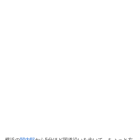
横浜の
関内駅
から5分ほど国道沿いを歩いて、ちょっと左