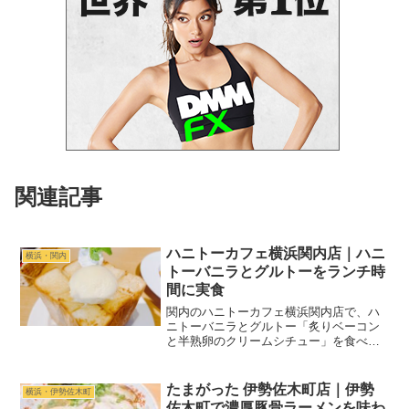
関連記事
ハニトーカフェ横浜関内店｜ハニ
横浜・関内
トーバニラとグルトーをランチ時
間に実食
関内のハニトーカフェ横浜関内店で、ハ
ニトーバニラとグルトー「炙りベーコン
と半熟卵のクリームシチュー」を食べて
きました。ランチメニューを頼まず、甘
いハニトーと食事系トーストを楽しんだ
実食レビューです。
たまがった 伊勢佐木町店｜伊勢
横浜・伊勢佐木町
佐木町で濃厚豚骨ラーメンを味わ