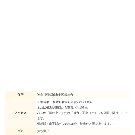
住所
神奈川県横浜市中区根岸台
JR根岸駅・桜木町駅から市営バス21系統
または横浜駅東口から市営バス103系
アクセス
バス停「滝の上」または「旭台」下車（どちらも公園に隣接してい
ます。）
根岸駅・山手駅から徒歩15分（徒歩だと坂を上ります。）
ゴミ
持ち帰り。