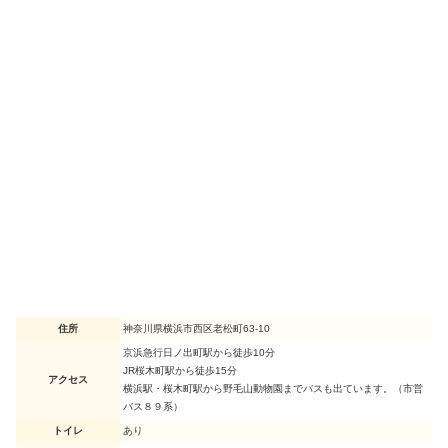
住所
神奈川県横浜市西区老松町63-10
京浜急行日ノ出町駅から徒歩10分
JR桜木町駅から徒歩15分
アクセス
横浜駅・桜木町駅から野毛山動物園までバスも出ています。（市営
バス８９系）
トイレ
あり