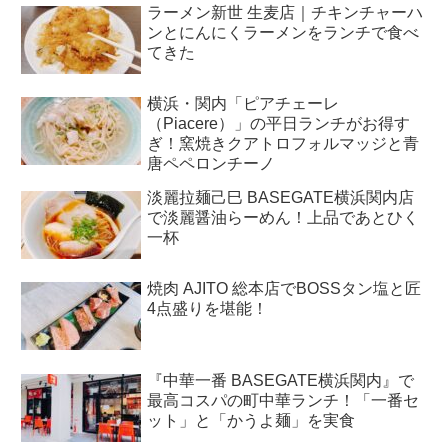
ラーメン新世 生麦店｜チキンチャーハ
ンとにんにくラーメンをランチで食べ
てきた
横浜・関内「ピアチェーレ
（Piacere）」の平日ランチがお得す
ぎ！窯焼きクアトロフォルマッジと青
唐ペペロンチーノ
淡麗拉麺己巳 BASEGATE横浜関内店
で淡麗醤油らーめん！上品であとひく
一杯
焼肉 AJITO 総本店でBOSSタン塩と匠
4点盛りを堪能！
『中華一番 BASEGATE横浜関内』で
最高コスパの町中華ランチ！「一番セ
ット」と「かうよ麺」を実食