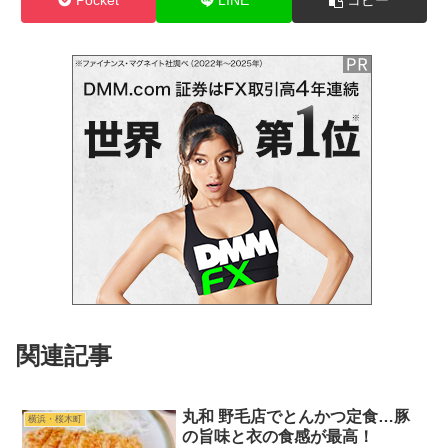
Pocket
LINE
コピー
関連記事
丸和 野毛店でとんかつ定食…豚
横浜・桜木町
の旨味と衣の食感が最高！