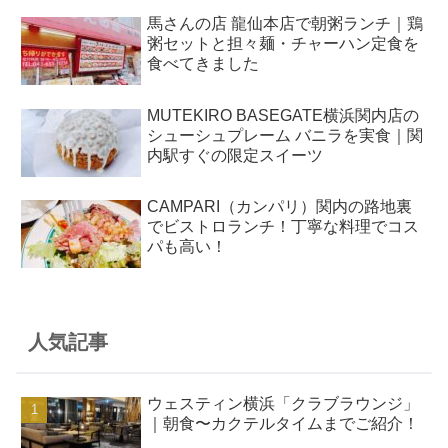
馬さんの店 龍仙本店で朝粥ランチ｜鶏
粥セットと担々麺・チャーハン定食を
食べてきました
MUTEKIRO BASEGATE横浜関内店の
シューシュプレーム バニラを実食｜関
内駅すぐの限定スイーツ
CAMPARI（カンパリ）関内の路地裏
でビストロランチ！丁寧な料理でコス
パも高い！
人気記事
ウェスティン横浜「クラブラウンジ」
｜朝食〜カクテルタイムまでご紹介！