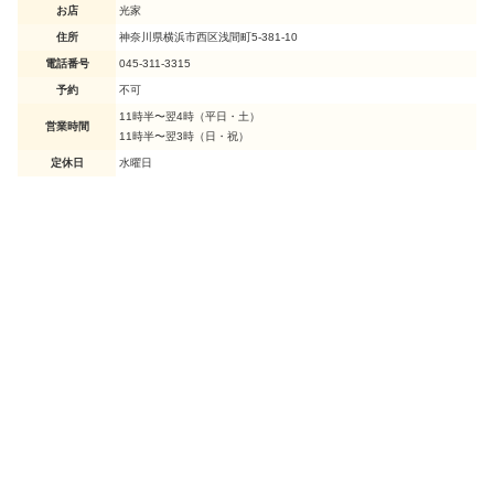
お店
光家
住所
神奈川県横浜市西区浅間町5-381-10
電話番号
045-311-3315
予約
不可
11時半〜翌4時（平日・土）
営業時間
11時半〜翌3時（日・祝）
定休日
水曜日