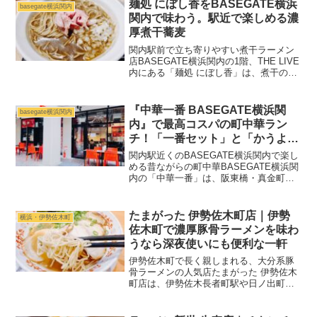
公園内には、体育館、屋内プール、運動
麺処 にぼし香をBASEGATE横浜
basegate横浜関内
広場、テニスコート、多目的...
関内で味わう。駅近で楽しめる濃
厚煮干蕎麦
関内駅前で立ち寄りやすい煮干ラーメン
店BASEGATE横浜関内の1階、THE LIVE
内にある「麺処 にぼし香」は、煮干のう
まみを前面に出した一杯を楽しめるお店
です。ブランド全体として濃厚煮干ラー
メンを看板にしており、こちらの店舗で
『中華一番 BASEGATE横浜関
basegate横浜関内
も煮干蕎...
内』で最高コスパの町中華ラン
チ！「一番セット」と「かうよ
麺」を実食
関内駅近くのBASEGATE横浜関内で楽し
める昔ながらの町中華BASEGATE横浜関
内の「中華一番」は、阪東橋・真金町で
長く親しまれてきた老舗町中華「お食事
処一番」の流れをくむお店。昔ながら
の“早くて、うまくて、ボリュームたっぷ
たまがった 伊勢佐木町店｜伊勢
横浜・伊勢佐木町
り”な魅力を...
佐木町で濃厚豚骨ラーメンを味わ
うなら深夜使いにも便利な一軒
伊勢佐木町で長く親しまれる、大分系豚
骨ラーメンの人気店たまがった 伊勢佐木
町店は、伊勢佐木長者町駅や日ノ出町駅
から歩いて立ち寄りやすい場所にある豚
骨ラーメン店です。濃厚でまろやかな豚