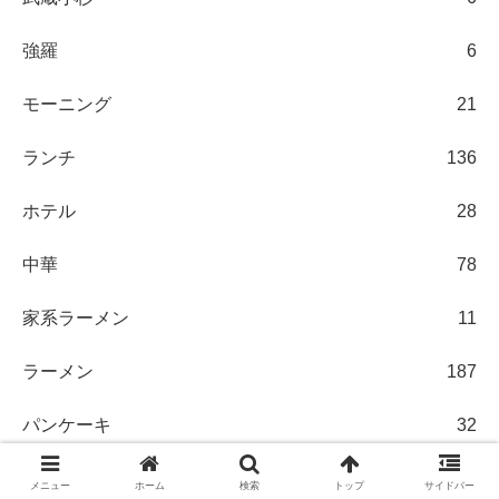
強羅
6
モーニング
21
ランチ
136
ホテル
28
中華
78
家系ラーメン
11
ラーメン
187
パンケーキ
32
パン
47
メニュー
ホーム
検索
トップ
サイドバー