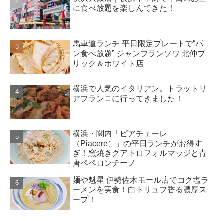
に食べ放題を楽しんできた！
馬車道ランチ 平日限定プレートで“パ
ン食べ放題” ジャンフランソワ 北仲ブ
リック＆ホワイト店
横浜で人気のイタリアン。トラットリ
アフランコに行ってきました！
横浜・関内「ピアチェーレ
（Piacere）」の平日ランチがお得す
ぎ！窯焼きクアトロフォルマッジと青
唐ペペロンチーノ
麺や魁星 伊勢佐木モール店でコク塩ラ
ーメンを実食！白トリュフ香る濃厚ス
ープ！