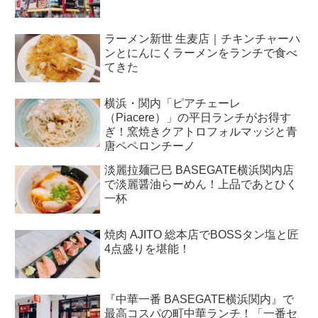
ラーメン新世 生麦店｜チキンチャーハ
ンとにんにくラーメンをランチで食べ
てきた
横浜・関内「ピアチェーレ
（Piacere）」の平日ランチがお得す
ぎ！窯焼きクアトロフォルマッジと青
唐ペペロンチーノ
淡麗拉麺己巳 BASEGATE横浜関内店
で淡麗醤油らーめん！上品であとひく
一杯
焼肉 AJITO 総本店でBOSSタン塩と匠
4点盛りを堪能！
『中華一番 BASEGATE横浜関内』で
最高コスパの町中華ランチ！「一番セ