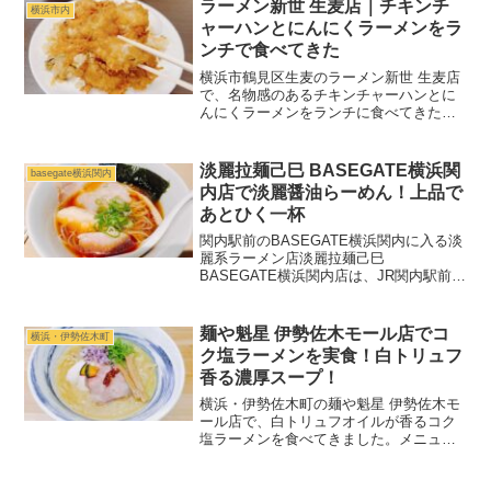
骨スープに極細麺を合わせた一杯が看板
ラーメン新世 生麦店｜チキンチ
横浜市内
で、替玉を前提に楽しむ...
ャーハンとにんにくラーメンをラ
ンチで食べてきた
横浜市鶴見区生麦のラーメン新世 生麦店
で、名物感のあるチキンチャーハンとに
んにくラーメンをランチに食べてきた実
食レビューです。
淡麗拉麺己巳 BASEGATE横浜関
basegate横浜関内
内店で淡麗醤油らーめん！上品で
あとひく一杯
関内駅前のBASEGATE横浜関内に入る淡
麗系ラーメン店淡麗拉麺己巳
BASEGATE横浜関内店は、JR関内駅前の
複合施設「BASEGATE横浜関内」にある
ラーメン店です。野毛本店で知られる
「淡麗拉麺 己巳」の店舗で、鴨、鶏、豚
麺や魁星 伊勢佐木モール店でコ
横浜・伊勢佐木町
の旨みを重ね...
ク塩ラーメンを実食！白トリュフ
香る濃厚スープ！
横浜・伊勢佐木町の麺や魁星 伊勢佐木モ
ール店で、白トリュフオイルが香るコク
塩ラーメンを食べてきました。メニュー
やスープ、自家製麺の感想を紹介しま
す。