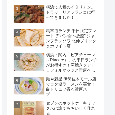
横浜で人気のイタリアン。
トラットリアフランコに行
ってきました！
馬車道ランチ 平日限定プレ
ートで“パン食べ放題” ジャ
ンフランソワ 北仲ブリック
＆ホワイト店
横浜・関内「ピアチェーレ
（Piacere）」の平日ランチ
がお得すぎ！窯焼きクアト
ロフォルマッジと青唐ペペ
ロンチーノ
麺や魁星 伊勢佐木モール店
でコク塩ラーメンを実食！
白トリュフ香る濃厚スー
プ！
セブンのホットケーキミッ
クスは誰でもおいしく作れ
る！