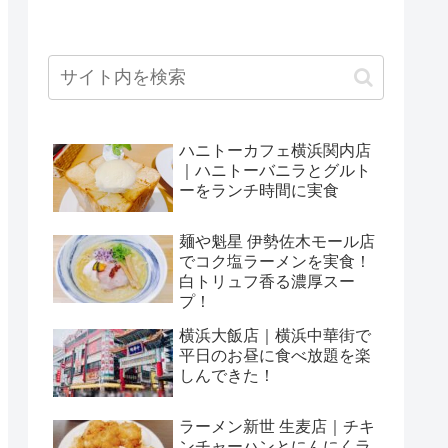
ハニトーカフェ横浜関内店
｜ハニトーバニラとグルト
ーをランチ時間に実食
麺や魁星 伊勢佐木モール店
でコク塩ラーメンを実食！
白トリュフ香る濃厚スー
プ！
横浜大飯店｜横浜中華街で
平日のお昼に食べ放題を楽
しんできた！
ラーメン新世 生麦店｜チキ
ンチャーハンとにんにくラ