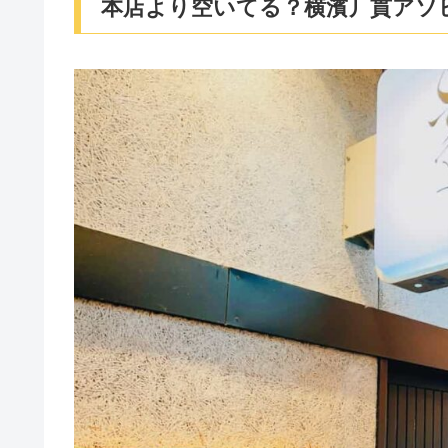
本店より空いてる？横濱丿貫アソ