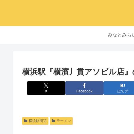
みなとみら
横浜駅『横濱丿貫アソビル店』
X
Facebook
はてブ
横浜駅周辺
ラーメン