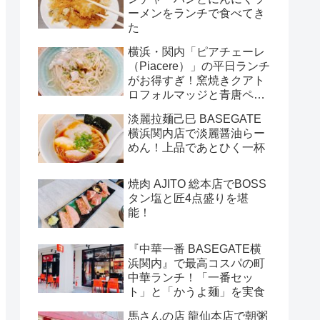
ーメンをランチで食べてき
た
横浜・関内「ピアチェーレ
（Piacere）」の平日ランチ
がお得すぎ！窯焼きクアト
ロフォルマッジと青唐ペペ
ロンチーノ
淡麗拉麺己巳 BASEGATE
横浜関内店で淡麗醤油らー
めん！上品であとひく一杯
焼肉 AJITO 総本店でBOSS
タン塩と匠4点盛りを堪
能！
『中華一番 BASEGATE横
浜関内』で最高コスパの町
中華ランチ！「一番セッ
ト」と「かうよ麺」を実食
馬さんの店 龍仙本店で朝粥