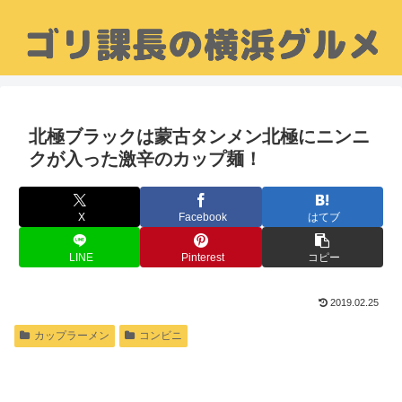
北極ブラックは蒙古タンメン北極にニンニ
クが入った激辛のカップ麺！
X
Facebook
はてブ
LINE
Pinterest
コピー
2019.02.25
カップラーメン
コンビニ