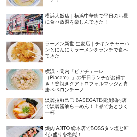
横浜大飯店｜横浜中華街で平日のお昼
に食べ放題を楽しんできた！
ラーメン新世 生麦店｜チキンチャーハ
ンとにんにくラーメンをランチで食べ
てきた
横浜・関内「ピアチェーレ
（Piacere）」の平日ランチがお得す
ぎ！窯焼きクアトロフォルマッジと青
唐ペペロンチーノ
淡麗拉麺己巳 BASEGATE横浜関内店
で淡麗醤油らーめん！上品であとひく
一杯
焼肉 AJITO 総本店でBOSSタン塩と匠
4点盛りを堪能！