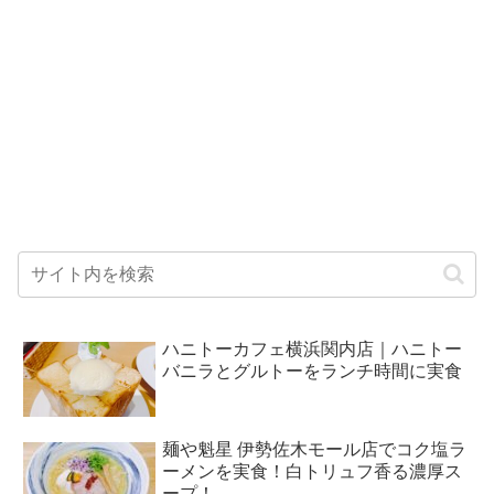
ハニトーカフェ横浜関内店｜ハニトー
バニラとグルトーをランチ時間に実食
麺や魁星 伊勢佐木モール店でコク塩ラ
ーメンを実食！白トリュフ香る濃厚ス
ープ！