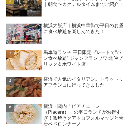
｜朝食〜カクテルタイムまでご紹介！
横浜大飯店｜横浜中華街で平日のお昼
に食べ放題を楽しんできた！
馬車道ランチ 平日限定プレートで“パ
ン食べ放題” ジャンフランソワ 北仲ブ
リック＆ホワイト店
横浜で人気のイタリアン。トラットリ
アフランコに行ってきました！
横浜・関内「ピアチェーレ
（Piacere）」の平日ランチがお得す
ぎ！窯焼きクアトロフォルマッジと青
唐ペペロンチーノ