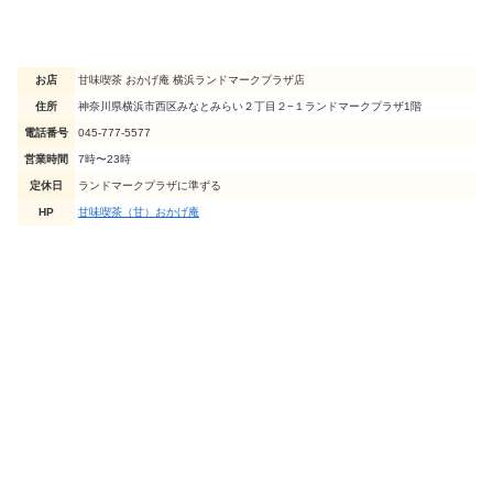
お店
甘味喫茶 おかげ庵 横浜ランドマークプラザ店
住所
神奈川県横浜市西区みなとみらい２丁目２−１ランドマークプラザ1階
電話番号
045-777-5577
営業時間
7時〜23時
定休日
ランドマークプラザに準ずる
HP
甘味喫茶（甘）おかげ庵