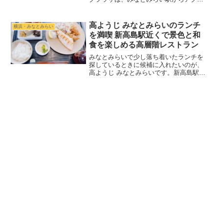
スしやすいランドマークプラザ1階にある
アメリカンカフェレストランです。ニュ
ーヨーク発のブランドらしく、店内の雰
高ようじ みなとみらいのランチ
横浜・みなとみらい
囲気も料理の内容も...
を満喫 新高島駅近くで景色と和
食を楽しめる高層階レストラン
みなとみらいで少し落ち着いたランチを
探しているときに候補に入れたいのが、
高ようじ みなとみらいです。新高島駅か
ら歩いてすぐの立地にあり、京急 EXホテ
ル みなとみらい横浜の26階という開放感
のあるロケーションが魅力。横浜港側の
景色を眺めなが...