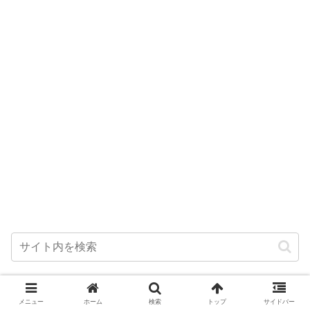
ハニトーカフェ横浜関内店｜ハニトー
メニュー
ホーム
検索
トップ
サイドバー
バニラとグルトーをランチ時間に実食